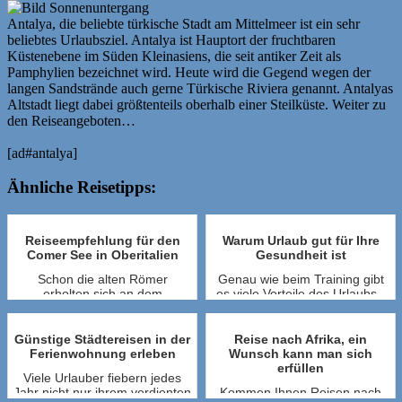
Antalya, die beliebte türkische Stadt am Mittelmeer ist ein sehr
beliebtes Urlaubsziel. Antalya ist Hauptort der fruchtbaren
Küstenebene im Süden Kleinasiens, die seit antiker Zeit als
Pamphylien bezeichnet wird. Heute wird die Gegend wegen der
langen Sandstrände auch gerne Türkische Riviera genannt. Antalyas
Altstadt liegt dabei größtenteils oberhalb einer Steilküste. Weiter zu
den Reiseangeboten…
[ad#antalya]
Ähnliche Reisetipps:
Reiseempfehlung für den
Warum Urlaub gut für Ihre
Comer See in Oberitalien
Gesundheit ist
Schon die alten Römer
Genau wie beim Training gibt
erholten sich an dem
es viele Vorteile des Urlaubs -
fischreichen See in Oberitalien.
vor allem, wenn Sie finanziell
Charakteristisch für die Region
planen und wenn es im
um den Comer...
Wesent...
Günstige Städtereisen in der
Reise nach Afrika, ein
Ferienwohnung erleben
Wunsch kann man sich
erfüllen
Viele Urlauber fiebern jedes
Jahr nicht nur ihrem verdienten
Kommen Ihnen Reisen nach