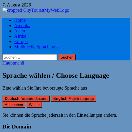
Zum
7. August 2026
Inhalt
springen
Citytourist Reise Tipps
Home
Urlaub, Ferien, Flüge, Freizeit, Reise
Amerika
Asien
Afrika
Europa
Multimedia Sprachkurse
Suchen
nach:
Hauptmenü
Sprache wählen / Choose Language
Bitte wählen Sie Ihre bevorzugte Sprache aus
Deutsch
English
Deutsche Sprache
English Language
Abbrechen
Weiter
Sie können die Sprache jederzeit in den Einstellungen ändern.
Die Domain