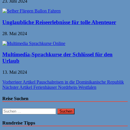
23. Juni 2024
Unglaubliche Reiseerlebnisse für tolle Abenteuer
28. Mai 2024
Multimedia-Sprachkurse der Schlüssel für den
Urlaub
13. Mai 2024
Beitragsnavigation
Vorheriger Artikel
Pauschalreisen in die Dominikanische Republik
Nächster Artikel
Ferienhäuser Nordrhein-Westfalen
Reise Suchen
Suchen
nach:
Rundreise Tipps