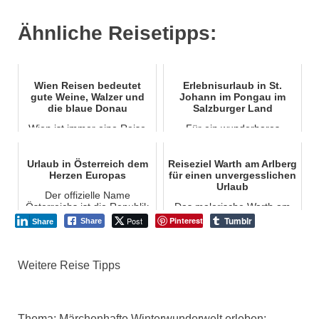
Ähnliche Reisetipps:
Wien Reisen bedeutet
Erlebnisurlaub in St.
gute Weine, Walzer und
Johann im Pongau im
die blaue Donau
Salzburger Land
Wien ist immer eine Reise
Für ein wunderbares
wert, denn der Walzer, gute
Skierlebnis, das sich perfekt
Weine und die blaue Donau
für einen Schulskiausflug
sind die Mittel bei der die
eignet, besuchen Sie das
Urlaub in Österreich dem
Reiseziel Warth am Arlberg
Sinnesfreude...
Gebiet amadé in Öst...
Herzen Europas
für einen unvergesslichen
Urlaub
Der offizielle Name
Österreichs ist die Republik
Das malerische Warth am
Österreich und die
Arlberg hat alles, was ein
Tumblr
Post
Pinterest
Share
Share
Menschen in Österreich sind
alpiner Ferienort haben
als Österreicher bekannt...
sollte. Der Ort ist ein
charmantes Dorf mit b...
Weitere Reise Tipps
Thema: Märchenhafte Winterwunderwelt erleben: