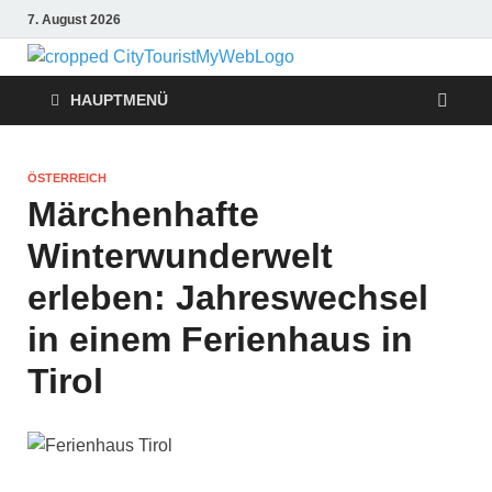
7. August 2026
Citytouris
Urlaub, Ferien, Flüge,
Freizeit, Reise
HAUPTMENÜ
Reise
Tipps
ÖSTERREICH
Märchenhafte
Winterwunderwelt
erleben: Jahreswechsel
in einem Ferienhaus in
Tirol