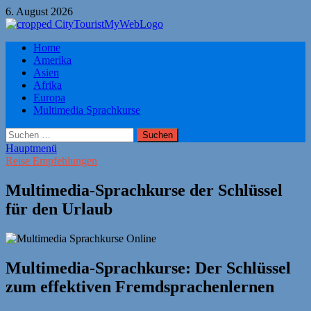
Zum
6. August 2026
Inhalt
springen
Citytourist Reise Tipps
Home
Urlaub, Ferien, Flüge, Freizeit, Reise
Amerika
Asien
Afrika
Europa
Multimedia Sprachkurse
Suchen
nach:
Hauptmenü
Reise Empfehlungen
Multimedia-Sprachkurse der Schlüssel
für den Urlaub
Multimedia-Sprachkurse: Der Schlüssel
zum effektiven Fremdsprachenlernen