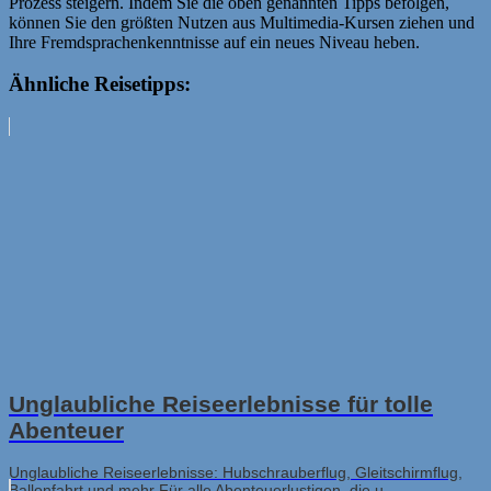
Prozess steigern. Indem Sie die oben genannten Tipps befolgen,
können Sie den größten Nutzen aus Multimedia-Kursen ziehen und
Ihre Fremdsprachenkenntnisse auf ein neues Niveau heben.
Ähnliche Reisetipps:
Unglaubliche Reiseerlebnisse für tolle
Abenteuer
Unglaubliche Reiseerlebnisse: Hubschrauberflug, Gleitschirmflug,
Ballonfahrt und mehr Für alle Abenteuerlustigen, die u...