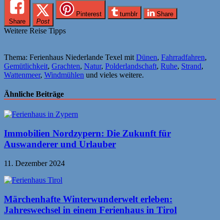
Pinterest
tumblr
Share
Share
Post
Weitere Reise Tipps
Thema: Ferienhaus Niederlande Texel mit
Dünen
,
Fahrradfahren
,
Gemütlichkeit
,
Grachten
,
Natur
,
Polderlandschaft
,
Ruhe
,
Strand
,
Wattenmeer
,
Windmühlen
und vieles weitere.
Ähnliche Beiträge
Immobilien Nordzypern: Die Zukunft für
Auswanderer und Urlauber
11. Dezember 2024
Märchenhafte Winterwunderwelt erleben:
Jahreswechsel in einem Ferienhaus in Tirol