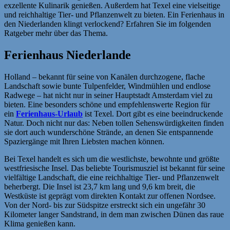
exzellente Kulinarik genießen. Außerdem hat Texel eine vielseitige
und reichhaltige Tier- und Pflanzenwelt zu bieten. Ein Ferienhaus in
den Niederlanden klingt verlockend? Erfahren Sie im folgenden
Ratgeber mehr über das Thema.
Ferienhaus Niederlande
Holland – bekannt für seine von Kanälen durchzogene, flache
Landschaft sowie bunte Tulpenfelder, Windmühlen und endlose
Radwege – hat nicht nur in seiner Hauptstadt Amsterdam viel zu
bieten. Eine besonders schöne und empfehlenswerte Region für
ein
Ferienhaus-Urlaub
ist Texel. Dort gibt es eine beeindruckende
Natur. Doch nicht nur das: Neben tollen Sehenswürdigkeiten finden
sie dort auch wunderschöne Strände, an denen Sie entspannende
Spaziergänge mit Ihren Liebsten machen können.
Bei Texel handelt es sich um die westlichste, bewohnte und größte
westfriesische Insel. Das beliebte Tourismusziel ist bekannt für seine
vielfältige Landschaft, die eine reichhaltige Tier- und Pflanzenwelt
beherbergt. Die Insel ist 23,7 km lang und 9,6 km breit, die
Westküste ist geprägt vom direkten Kontakt zur offenen Nordsee.
Von der Nord- bis zur Südspitze erstreckt sich ein ungefähr 30
Kilometer langer Sandstrand, in dem man zwischen Dünen das raue
Klima genießen kann.