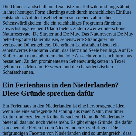
Die Dünen-Landschaft auf Texel ist zum Teil wild und ungezähmt,
in ihrer heutigen Form allerdings auch durch menschlichen Einfluss
entstanden. Auf der Insel befinden sich neben zahlreichen
Sehenswürdigkeiten, die ein reichhaltiges Programm für einen
abwechslungsreichen Urlaub bieten, zudem zwei wunderschöne
Naturreservate: De Sluyter und De Muy. Das Naturreservat De Muy
beherbergt alte Bauernhäuser, sehenswerte Strandgüter und
verlassene Dünengebiete. Die grünen Landstraßen bieten ein
sehenswertes Panorama-Grün, das Herz und Seele beruhigt. Auf De
Slufter kann man außerdem eine tolle Aussicht vom Leuchtturm aus
bestaunen. Zu den prominentesten Sehenswürdigkeiten in Texel
gehören das Museum
Ecomar
e und die charakteristischen
Schafsscheunen.
Ein Ferienhaus in den Niederlanden?
Diese Gründe sprechen dafür
Ein Ferienhaus in den Niederlanden ist eine hervorragende Idee,
wenn Sie eine aufregende Mischung aus rauer Natur, maritimer
Kultur und exzellenter Kulinarik suchen. Denn die Niederlande
bietet all das und noch vieles mehr. Es gibt einige Gründe, die dafür
sprechen, die Ferien in den Niederlanden zu verbringen. Die
tiefgründigen Facetten von Niederlanden sind so umfangreich, dass