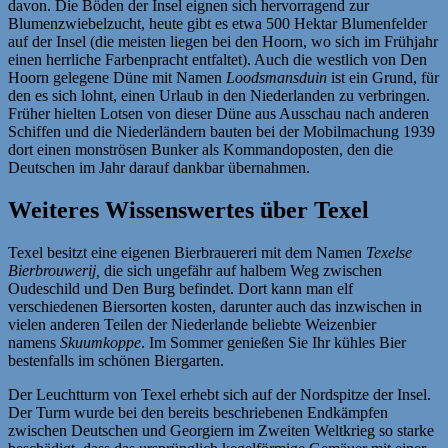
davon. Die Böden der Insel eignen sich hervorragend zur
Blumenzwiebelzucht, heute gibt es etwa 500 Hektar Blumenfelder
auf der Insel (die meisten liegen bei den Hoorn, wo sich im Frühjahr
einen herrliche Farbenpracht entfaltet). Auch die westlich von Den
Hoorn gelegene Düne mit Namen
Loodsmansduin
ist ein Grund, für
den es sich lohnt, einen Urlaub in den Niederlanden zu verbringen.
Früher hielten Lotsen von dieser Düne aus Ausschau nach anderen
Schiffen und die Niederländern bauten bei der Mobilmachung 1939
dort einen monströsen Bunker als Kommandoposten, den die
Deutschen im Jahr darauf dankbar übernahmen.
Weiteres Wissenswertes über Texel
Texel besitzt eine eigenen Bierbrauereri mit dem Namen
Texelse
Bierbrouwerij,
die sich ungefähr auf halbem Weg zwischen
Oudeschild und Den Burg befindet. Dort kann man elf
verschiedenen Biersorten kosten, darunter auch das inzwischen in
vielen anderen Teilen der Niederlande beliebte Weizenbier
namens
Skuumkoppe
. Im Sommer genießen Sie Ihr kühles Bier
bestenfalls im schönen Biergarten.
Der Leuchtturm von Texel erhebt sich auf der Nordspitze der Insel.
Der Turm wurde bei den bereits beschriebenen Endkämpfen
zwischen Deutschen und Georgiern im Zweiten Weltkrieg so starke