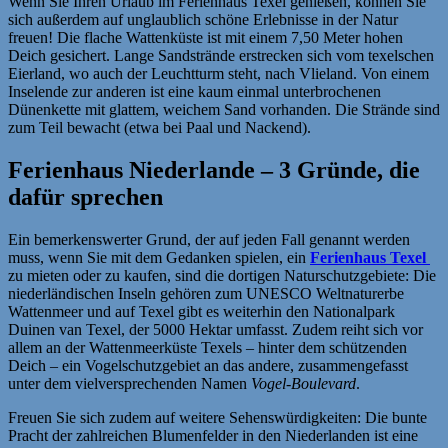
Wenn Sie Ihren Urlaub im Ferienhaus Texel genießen, können Sie
sich außerdem auf unglaublich schöne Erlebnisse in der Natur
freuen! Die flache Wattenküste ist mit einem 7,50 Meter hohen
Deich gesichert. Lange Sandstrände erstrecken sich vom texelschen
Eierland, wo auch der Leuchtturm steht, nach Vlieland. Von einem
Inselende zur anderen ist eine kaum einmal unterbrochenen
Dünenkette mit glattem, weichem Sand vorhanden. Die Strände sind
zum Teil bewacht (etwa bei Paal und Nackend).
Ferienhaus Niederlande – 3 Gründe, die
dafür sprechen
Ein bemerkenswerter Grund, der auf jeden Fall genannt werden
muss, wenn Sie mit dem Gedanken spielen, ein
Ferienhaus Texel
zu mieten oder zu kaufen, sind die dortigen Naturschutzgebiete: Die
niederländischen Inseln gehören zum UNESCO Weltnaturerbe
Wattenmeer und auf Texel gibt es weiterhin den Nationalpark
Duinen van Texel, der 5000 Hektar umfasst. Zudem reiht sich vor
allem an der Wattenmeerküste Texels – hinter dem schützenden
Deich – ein Vogelschutzgebiet an das andere, zusammengefasst
unter dem vielversprechenden Namen
Vogel-Boulevard
.
Freuen Sie sich zudem auf weitere Sehenswürdigkeiten: Die bunte
Pracht der zahlreichen Blumenfelder in den Niederlanden ist eine