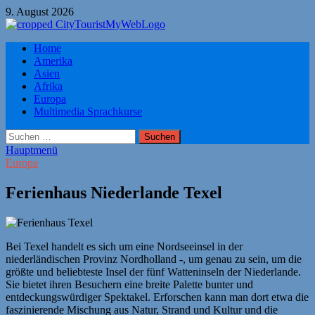
Zum
9. August 2026
Inhalt
springen
Citytourist Reise Tipps
Home
Urlaub, Ferien, Flüge, Freizeit, Reise
Amerika
Asien
Afrika
Europa
Multimedia Sprachkurse
Suchen
nach:
Hauptmenü
Europa
Ferienhaus Niederlande Texel
Bei Texel handelt es sich um eine Nordseeinsel in der
niederländischen Provinz Nordholland -, um genau zu sein, um die
größte und beliebteste Insel der fünf Watteninseln der Niederlande.
Sie bietet ihren Besuchern eine breite Palette bunter und
entdeckungswürdiger Spektakel. Erforschen kann man dort etwa die
faszinierende Mischung aus Natur, Strand und Kultur und die