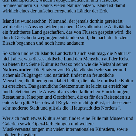
Schneehühnern zu Islands vielen Naturschätzen. Island ist damit
wirklich eines der aufsehenerregenden Länder der Erde.
Island ist wunderschön. Niemand, der jemals dorthin gereist ist,
würde dieser Aussage widersprechen. Die vulkanische Aktivität hat
ein fruchtbares Land geschaffen, das von Flüssen gespeist wird, die
durch Gletscherbewegungen entstanden sind, die nach der letzten
Eiszeit begannen und noch heute andauern.
So schön und reich Islands Landschaft auch sein mag, die Natur ist
nicht alles, was dieses arktische Land den Menschen auf der Reise
zu bieten hat. Seine Kultur ist fast so reich wie die Vielzahl seiner
Naturwunder
. Die Straßen von Reykjavik sind sehr sauber und
sicher als Fußgänger und natürlich findet man freundliche
Menschen, die Ihnen gerne dabei helfen, die lokale nordische Kultur
zu erreichen. Das gemütliche Stadtzentrum ist leicht zu erreichbar
und bietet eine weite Auswahl an vielen kulturellen Einrichtungen,
Restaurants, Kneipen und Geschäften, die es für den Reisenden zu
entdecken gilt. Aber obwohl Reykjavik nicht groß ist, ist diese eine
sehr moderne Stadt und gilt als die „Hauptstadt des Nordens“.
Wer sich nach etwas Kultur sehnt, findet eine Fülle mit Museen und
Galerien sowie Oper-Darbietungen und weitere
Musikveranstaltungen mit vielen internationalen Künstlern, sowie
lokalen Künstlern.