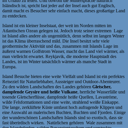
im Urlaub zu teilen. Und obwohl die Muttersprache natürlich
Isländisch ist, spricht fast jeder auf der Insel auch gut Englisch,
damit macht es Besucher sehr einfach macht, dieses großartige Land
zu entdecken.
Island ist ein kleiner Inselstaat, der weit im Norden mitten im
Atlantischen Ozean gelegen ist. Jedoch trotz seiner extremen Lage
ist Island alles andere als ungemütlich, denn selbst im langen Winter
ist das Klima überraschend mild. Die Insel besitzt sehr viele
geothermische Aktivität und das, zusammen mit Islands Lage im
äußerst warmen Golfstrom Wasser, macht das Land viel wärmer, als
man vielleicht erwartet. Reykjavik, die moderne Hauptstadt des
Landes, ist im Winter tatsächlich wärmer als manche Stadt in
Europa.
Island Besuche bieten eine weite Vielfalt und Island ist ein perfektes
Reiseziel für Naturliebhaber, Aussteiger und Outdoor-Abenteurer.
Zu den wilden Landschaften des Landes gehören
Gletscher,
dampfende Geysire und heiße Vulkane
, herrliche Wasserfälle und
tosende Gletscherflüsse, dampfende heiße Quellen, Lavaströme,
wilde Felsformationen und eine weite, strahlend weiße Eiskappe.
Die lange, zerklüftete Küste umfasst hoch aufragende Klippen und
eine Auswahl an malerischen Buchten, Buchten und Fjorden. Einige
der wunderschönen Landschaften Islands sind so exotisch, dass sie
fast überirdisch wirken. Natürlichen gehören Wale zusammen mit
den Islandpferden, wilden Papageientauchern und versteckte