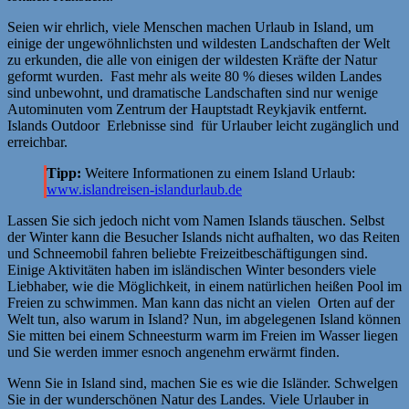
Seien wir ehrlich, viele Menschen machen Urlaub in Island, um
einige der ungewöhnlichsten und wildesten Landschaften der Welt
zu erkunden, die alle von einigen der wildesten Kräfte der Natur
geformt wurden. Fast mehr als weite 80 % dieses wilden Landes
sind unbewohnt, und dramatische Landschaften sind nur wenige
Autominuten vom Zentrum der Hauptstadt Reykjavik entfernt.
Islands Outdoor Erlebnisse sind für Urlauber leicht zugänglich und
erreichbar.
Tipp:
Weitere Informationen zu einem Island Urlaub:
www.islandreisen-islandurlaub.de
Lassen Sie sich jedoch nicht vom Namen Islands täuschen. Selbst
der Winter kann die Besucher Islands nicht aufhalten, wo das Reiten
und Schneemobil fahren beliebte Freizeitbeschäftigungen sind.
Einige Aktivitäten haben im isländischen Winter besonders viele
Liebhaber, wie die Möglichkeit, in einem natürlichen heißen Pool im
Freien zu schwimmen. Man kann das nicht an vielen Orten auf der
Welt tun, also warum in Island? Nun, im abgelegenen Island können
Sie mitten bei einem Schneesturm warm im Freien im Wasser liegen
und Sie werden immer esnoch angenehm erwärmt finden.
Wenn Sie in Island sind, machen Sie es wie die Isländer. Schwelgen
Sie in der wunderschönen Natur des Landes. Viele Urlauber in