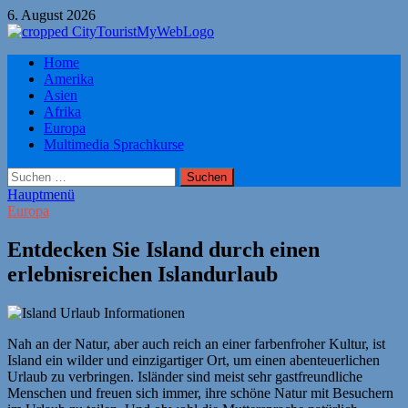
Zum
6. August 2026
Inhalt
springen
Citytourist Reise Tipps
Home
Urlaub, Ferien, Flüge, Freizeit, Reise
Amerika
Asien
Afrika
Europa
Multimedia Sprachkurse
Suchen
nach:
Hauptmenü
Europa
Entdecken Sie Island durch einen
erlebnisreichen Islandurlaub
Nah an der Natur, aber auch reich an einer farbenfroher Kultur, ist
Island ein wilder und einzigartiger Ort, um einen abenteuerlichen
Urlaub zu verbringen. Isländer sind meist sehr gastfreundliche
Menschen und freuen sich immer, ihre schöne Natur mit Besuchern