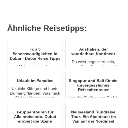
Ähnliche Reisetipps:
Top 5
Australien, der
Sehenswürdigkeiten in
wunderbare Kontinent
Dubai - Dubai Reise Tipps
Du wirst begeistert sein,
Dubai ist eine der
wenn Du in Australien bist,
beliebtesten Städte in den
denn es gibt viel zu sehen.
Vereinigten Arabischen
So steht zum Beispiel mitten
Emiraten. Es ist auf der
in der Wü...
Urlaub im Paradies
Singapur und Bali für ein
ganzen Welt für seine
unvergessliches
Ukulele-Klänge und bunte
spek...
Reiseabenteuer
Blumengirlanden: Was nach
Südseeklischee klingt,
Von der Skyline zum Gipfel:
gehört auf den Cook-Inseln
Singapur und Bali für ein
ganz selbstverständ...
unvergessliches
Reiseabenteuer Bist du
Gruppentouren für
Neuseeland Rundreise
bereit für eine Reise, d...
Alleinreisende: Dubai
Tour: Ein Abenteuer im
erobert die Szene
Van auf der Nordinsel