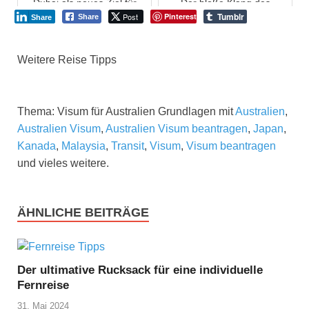
Dubai als neues Ziel für
Der bloße Klang des
Alleinreisende: Immer mehr
Namens Neuseeland lässt
Tumblr
Post
Pinterest
Share
Share
spezialisierte Veranstalter
mein Herz vor Aufregung
nehmen Gruppentouren für
höher schlagen. Die
Singles in ihr ...
Vorstellung, die
atemberaubenden...
Weitere Reise Tipps
Thema: Visum für Australien Grundlagen mit
Australien
,
Australien Visum
,
Australien Visum beantragen
,
Japan
,
Kanada
,
Malaysia
,
Transit
,
Visum
,
Visum beantragen
und vieles weitere.
ÄHNLICHE BEITRÄGE
Der ultimative Rucksack für eine individuelle
Fernreise
31. Mai 2024