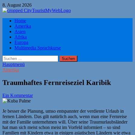
Zum
8. August 2026
Inhalt
springen
Citytourist Reise Tipps
Home
Urlaub, Ferien, Flüge, Freizeit, Reise
Amerika
Asien
Afrika
Europa
Multimedia Sprachkurse
Suchen
nach:
Hauptmenü
Amerika
Traumhaftes Fernreiseziel Karibik
Ein Kommentar
Je besser die Planung, umso entspannter der verdiente Urlaub in
fernen Ländern. Das gilt natürlich auch, wenn man eine Fernreise
mit der Familie unternehmen will. Über seine Traumurlaubsländer
hat man sich meist schon meist im Vorfeld informiert – so sind
Familien mit Kindern etwa in einigen asiatischen Ländern wie etwa