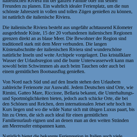
italienischen Riviera mit der ganzen Familie oder mit seinen
Freunden zu planen. Ein wahrlich idealer Ferienplatz, um die nun
schönste Jahreszeit in vollen und tollen Zügen genießen zu können,
ist natürlich die italienische Riviera.
Die italienische Riviera besteht aus ungefähr achttausend Kilometer
ausgedehnde Küste, 15 der 20 vorhandenen italienischen Regionen
grenzen direkt an as blaue Meer. Die Bewohner der Region sind
traditionell stark mit dem Meer verbunden. Die langen
Küstenabschnitte der italienischen Riviera sind wunderschöne
natürliche Inseln und weite Archipele vorgelagert. Das kristallklare
Wasser der Urlaubsregion und die bunte Unterwasserwelt kann man
sowohl beim Schwimmen als auch beim Tauchen oder auch bei
einem gemütlichen Bootsausflug genießen.
Von Nord nach Süd und auf den Inseln stehen den Urlaubern
zahlreiche Ferienorte zur Auswahl. Jedem Deutschen sind Orte, wie
Rimini, Gatteo Mare, Riccione, Bellaria bekannt, die Unterhaltungs-
und Sportmöglichkeiten bieten, jedoch auch schicke Orte, die bei
den Schönen und Reichen, dem internationalen Jetset sehr hoch im
Kurs liegen und wo die wilde Natur sich mit übigen Luxus paart, bis
hin zu Orten, die sich auch ideal für einen gemütlichen
Familienurlaub eignen und an denen man an den weiten Stränden
am Meeresufer entspannen kann.
Natürlich bietet die bekannte Ferienregion in Italien auch viele