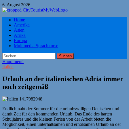
Zum
6. August 2026
Inhalt
springen
Citytourist Reise Tipps
Home
Urlaub, Ferien, Flüge, Freizeit, Reise
Amerika
Asien
Afrika
Europa
Multimedia Sprachkurse
Suchen
nach:
Hauptmenü
Italien
Urlaub an der italienischen Adria immer
noch zeitgemäß
Endlich naht der Sommer für die urlaubswilligen Deutschen und
damit Zeit für den kommenden Urlaub. Das Ende des harten
Schuljahres und die kleinen Ferien von der Arbeit bieten die
Möglichkeit, einen unterhaltsamen und erholsamen Urlaub an der