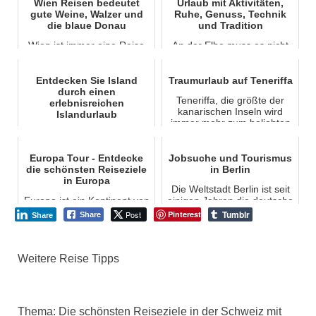
Wien Reisen bedeutet
Urlaub mit Aktivitäten,
gute Weine, Walzer und
Ruhe, Genuss, Technik
die blaue Donau
und Tradition
Wien ist immer eine Reise
An der Elbe muss es nicht
wert, denn der Walzer, gute
immer ruhig und
Weine und die blaue Donau
beschaulich zugehen.
sind die Mittel bei der die
Neben purer Natur bieten
Entdecken Sie Island
Traumurlaub auf Teneriffa
Sinnesfreude...
die Winsener Elbmarsch
durch einen
Teneriffa, die größte der
und die L...
erlebnisreichen
kanarischen Inseln wird
Islandurlaub
immer mehr zum beliebten
Nah an der Natur, aber auch
Ziel für Urlauber. Und das
reich an einer farbenfroher
zu Recht. Sie biet...
Kultur, ist Island ein wilder
Europa Tour - Entdecke
Jobsuche und Tourismus
und einzigartiger Ort, um
die schönsten Reiseziele
in Berlin
einen ab...
in Europa
Die Weltstadt Berlin ist seit
Europa ist ein Kontinent von
einigen Jahren die deutsche
Urlaubszielen. Hunderte von
Bundeshauptstadt und
Tumblr
Post
Pinterest
Share
Share
Touristen strömen und
Regierungssitz der
fliegen in diese Region, um
Bundesrepublik Deutsch...
die glückseli...
Weitere Reise Tipps
Thema: Die schönsten Reiseziele in der Schweiz mit