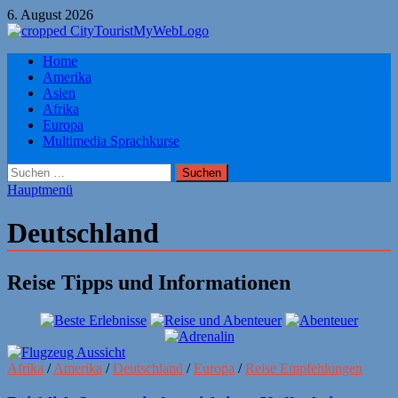
Zum
6. August 2026
Inhalt
springen
Citytourist Reise Tipps
Home
Urlaub, Ferien, Flüge, Freizeit, Reise
Amerika
Asien
Afrika
Europa
Multimedia Sprachkurse
Suchen
nach:
Hauptmenü
Deutschland
Reise Tipps und Informationen
Afrika
/
Amerika
/
Deutschland
/
Europa
/
Reise Empfehlungen