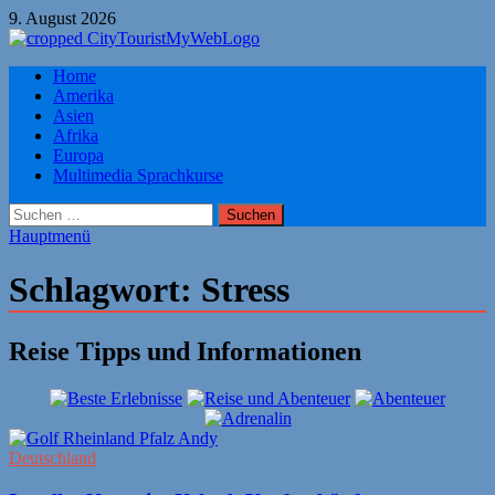
Zum
9. August 2026
Inhalt
springen
Citytourist Reise Tipps
Home
Urlaub, Ferien, Flüge, Freizeit, Reise
Amerika
Asien
Afrika
Europa
Multimedia Sprachkurse
Suchen
nach:
Hauptmenü
Schlagwort:
Stress
Reise Tipps und Informationen
Deutschland