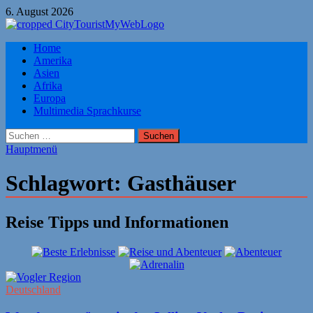
Zum
6. August 2026
Inhalt
springen
Citytourist Reise Tipps
Home
Urlaub, Ferien, Flüge, Freizeit, Reise
Amerika
Asien
Afrika
Europa
Multimedia Sprachkurse
Suchen
nach:
Hauptmenü
Schlagwort:
Gasthäuser
Reise Tipps und Informationen
Deutschland