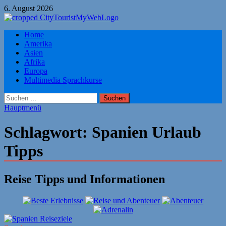
Zum
6. August 2026
Inhalt
springen
Citytourist Reise Tipps
Home
Urlaub, Ferien, Flüge, Freizeit, Reise
Amerika
Asien
Afrika
Europa
Multimedia Sprachkurse
Suchen
nach:
Hauptmenü
Schlagwort:
Spanien Urlaub
Tipps
Reise Tipps und Informationen