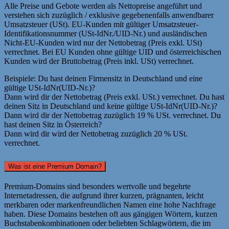
Alle Preise und Gebote werden als Nettopreise angeführt und
verstehen sich zuzüglich / exklusive gegebenenfalls anwendbarer
Umsatzsteuer (USt). EU-Kunden mit gültiger Umsatzsteuer-
Identifikationsnummer (USt-IdNr./UID-Nr.) und ausländischen
Nicht-EU-Kunden wird nur der Nettobetrag (Preis exkl. USt)
verrechnet. Bei EU Kunden ohne gültige UID und österreichischen
Kunden wird der Bruttobetrag (Preis inkl. USt) verrechnet.
Beispiele: Du hast deinen Firmensitz in Deutschland und eine
gültige USt-IdNr(UID-Nr.)?
Dann wird dir der Nettobetrag (Preis exkl. USt.) verrechnet. Du hast
deinen Sitz in Deutschland und keine gültige USt-IdNr(UID-Nr.)?
Dann wird dir der Nettobetrag zuzüglich 19 % USt. verrechnet. Du
hast deinen Sitz in Österreich?
Dann wird dir wird der Nettobetrag zuzüglich 20 % USt.
verrechnet.
Was ist eine Premium Domain?
Premium-Domains sind besonders wertvolle und begehrte
Internetadressen, die aufgrund ihrer kurzen, prägnanten, leicht
merkbaren oder markenfreundlichen Namen eine hohe Nachfrage
haben. Diese Domains bestehen oft aus gängigen Wörtern, kurzen
Buchstabenkombinationen oder beliebten Schlagwörtern, die im