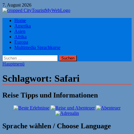
Zum
7. August 2026
Inhalt
springen
Citytourist Reise Tipps
Home
Urlaub, Ferien, Flüge, Freizeit, Reise
Amerika
Asien
Afrika
Europa
Multimedia Sprachkurse
Suchen
nach:
Hauptmenü
Schlagwort:
Safari
Reise Tipps und Informationen
Sprache wählen / Choose Language