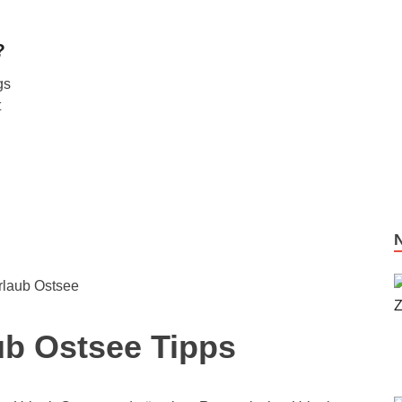
?
gs
t
laub Ostsee
ub Ostsee Tipps