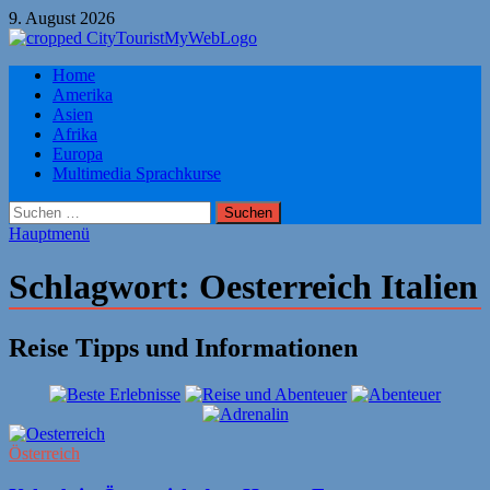
Zum
9. August 2026
Inhalt
springen
Citytourist Reise Tipps
Home
Urlaub, Ferien, Flüge, Freizeit, Reise
Amerika
Asien
Afrika
Europa
Multimedia Sprachkurse
Suchen
nach:
Hauptmenü
Schlagwort:
Oesterreich Italien
Reise Tipps und Informationen
Österreich