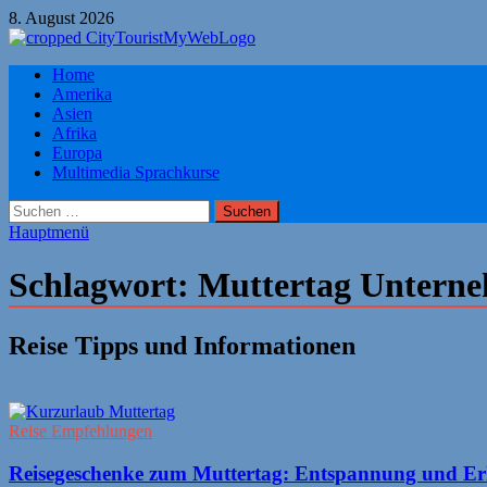
Zum
8. August 2026
Inhalt
springen
Citytourist Reise Tipps
Home
Urlaub, Ferien, Flüge, Freizeit, Reise
Amerika
Asien
Afrika
Europa
Multimedia Sprachkurse
Suchen
nach:
Hauptmenü
Schlagwort:
Muttertag Untern
Reise Tipps und Informationen
Reise Empfehlungen
Reisegeschenke zum Muttertag: Entspannung und Er