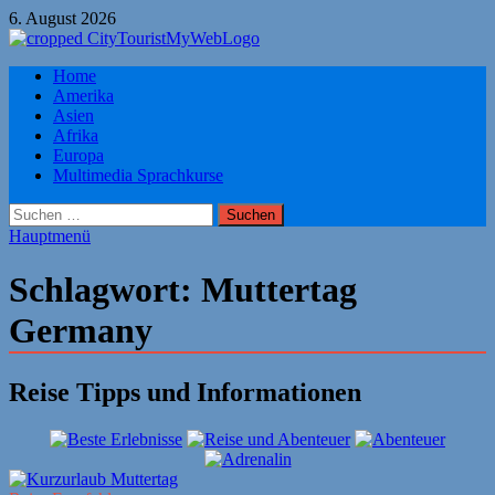
Zum
6. August 2026
Inhalt
springen
Citytourist Reise Tipps
Home
Urlaub, Ferien, Flüge, Freizeit, Reise
Amerika
Asien
Afrika
Europa
Multimedia Sprachkurse
Suchen
nach:
Hauptmenü
Schlagwort:
Muttertag
Germany
Reise Tipps und Informationen