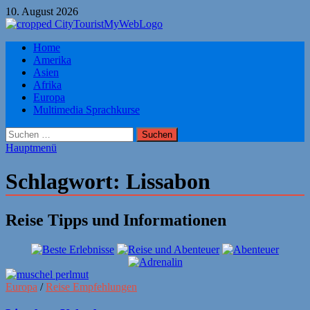
Zum
10. August 2026
Inhalt
springen
Citytourist Reise Tipps
Home
Urlaub, Ferien, Flüge, Freizeit, Reise
Amerika
Asien
Afrika
Europa
Multimedia Sprachkurse
Suchen
nach:
Hauptmenü
Schlagwort:
Lissabon
Reise Tipps und Informationen
Europa
/
Reise Empfehlungen