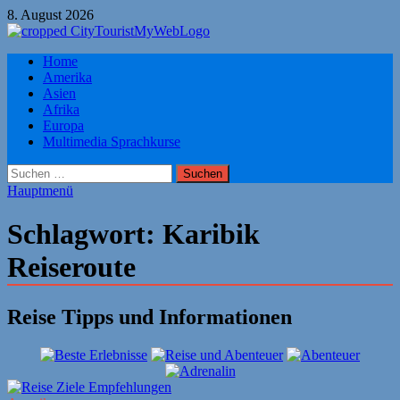
Zum
8. August 2026
Inhalt
springen
Citytourist Reise Tipps
Home
Urlaub, Ferien, Flüge, Freizeit, Reise
Amerika
Asien
Afrika
Europa
Multimedia Sprachkurse
Suchen
nach:
Hauptmenü
Schlagwort:
Karibik
Reiseroute
Reise Tipps und Informationen