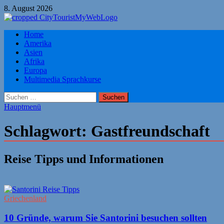
Zum
8. August 2026
Inhalt
springen
Citytourist Reise Tipps
Home
Urlaub, Ferien, Flüge, Freizeit, Reise
Amerika
Asien
Afrika
Europa
Multimedia Sprachkurse
Suchen
nach:
Hauptmenü
Schlagwort:
Gastfreundschaft
Reise Tipps und Informationen
Griechenland
10 Gründe, warum Sie Santorini besuchen sollten