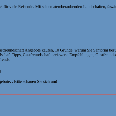
iel für viele Reisende. Mit seinen atemberaubenden Landschaften, faszi
tfreundschaft Angebote kaufen, 10 Gründe, warum Sie Santorini besuc
schaft Tipps, Gastfreundschaft preiswerte Empfehlungen, Gastfreundsc
Trends.
n
bote: . Bitte schauen Sie sich um!