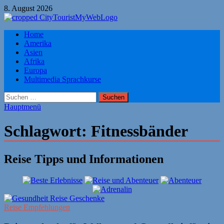
Zum
8. August 2026
Inhalt
springen
Citytourist Reise Tipps
Home
Urlaub, Ferien, Flüge, Freizeit, Reise
Amerika
Asien
Afrika
Europa
Multimedia Sprachkurse
Suchen
nach:
Hauptmenü
Schlagwort:
Fitnessbänder
Reise Tipps und Informationen
Reise Empfehlungen