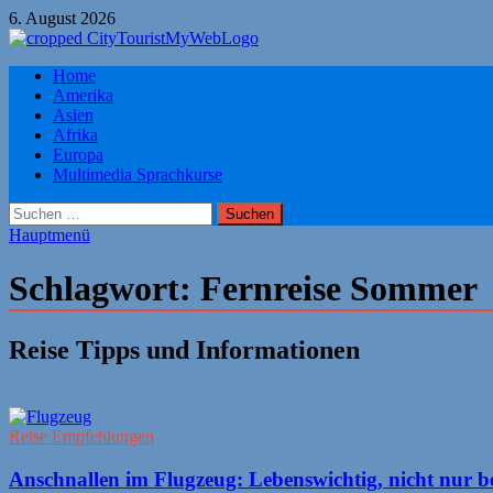
Zum
6. August 2026
Inhalt
springen
Citytourist Reise Tipps
Home
Urlaub, Ferien, Flüge, Freizeit, Reise
Amerika
Asien
Afrika
Europa
Multimedia Sprachkurse
Suchen
nach:
Hauptmenü
Schlagwort:
Fernreise Sommer
Reise Tipps und Informationen
Reise Empfehlungen
Anschnallen im Flugzeug: Lebenswichtig, nicht nur b