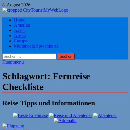
Zum
8. August 2026
Inhalt
springen
Citytourist Reise Tipps
Home
Urlaub, Ferien, Flüge, Freizeit, Reise
Amerika
Asien
Afrika
Europa
Multimedia Sprachkurse
Suchen
nach:
Hauptmenü
Schlagwort:
Fernreise
Checkliste
Reise Tipps und Informationen