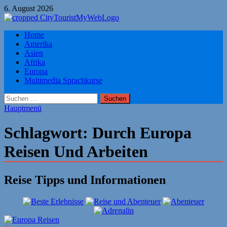
Zum
6. August 2026
Inhalt
springen
Citytourist Reise Tipps
Home
Urlaub, Ferien, Flüge, Freizeit, Reise
Amerika
Asien
Afrika
Europa
Multimedia Sprachkurse
Suchen
nach:
Hauptmenü
Schlagwort:
Durch Europa
Reisen Und Arbeiten
Reise Tipps und Informationen