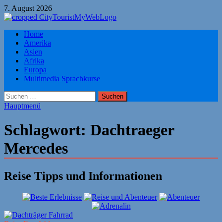
Zum
7. August 2026
Inhalt
springen
Citytourist Reise Tipps
Home
Urlaub, Ferien, Flüge, Freizeit, Reise
Amerika
Asien
Afrika
Europa
Multimedia Sprachkurse
Suchen
nach:
Hauptmenü
Schlagwort:
Dachtraeger
Mercedes
Reise Tipps und Informationen