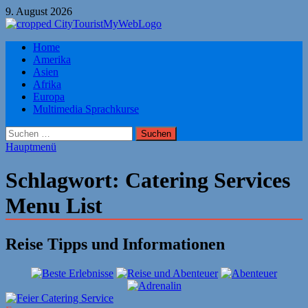
Zum
9. August 2026
Inhalt
springen
Citytourist Reise Tipps
Home
Urlaub, Ferien, Flüge, Freizeit, Reise
Amerika
Asien
Afrika
Europa
Multimedia Sprachkurse
Suchen
nach:
Hauptmenü
Schlagwort:
Catering Services
Menu List
Reise Tipps und Informationen