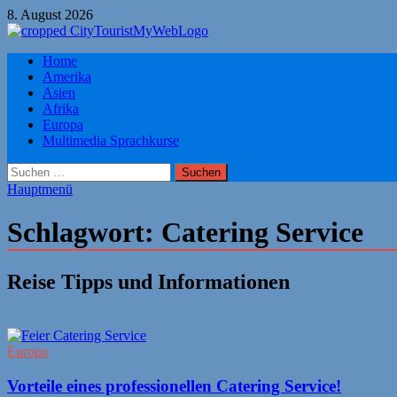
Zum
8. August 2026
Inhalt
springen
Citytourist Reise Tipps
Home
Urlaub, Ferien, Flüge, Freizeit, Reise
Amerika
Asien
Afrika
Europa
Multimedia Sprachkurse
Suchen
nach:
Hauptmenü
Schlagwort:
Catering Service
Reise Tipps und Informationen
Europa
Vorteile eines professionellen Catering Service!