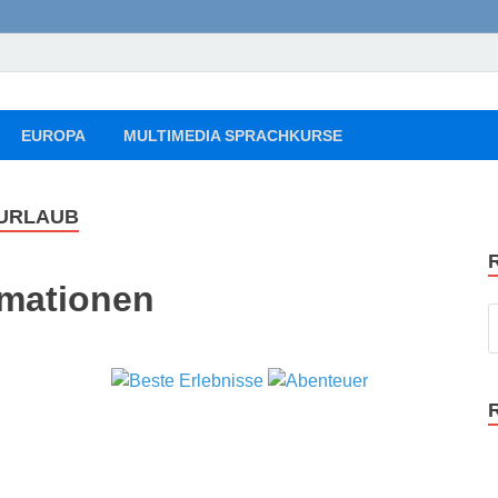
ourist Reise Tipps
, Flüge, Freizeit, Reise
EUROPA
MULTIMEDIA SPRACHKURSE
 URLAUB
rmationen