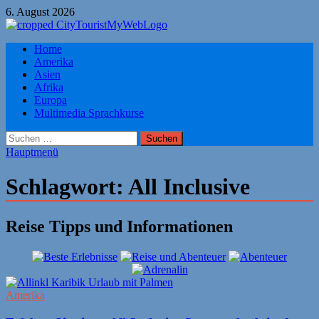
Zum
6. August 2026
Inhalt
springen
Citytourist Reise Tipps
Home
Urlaub, Ferien, Flüge, Freizeit, Reise
Amerika
Asien
Afrika
Europa
Multimedia Sprachkurse
Suchen
nach:
Hauptmenü
Schlagwort:
All Inclusive
Reise Tipps und Informationen
Amerika