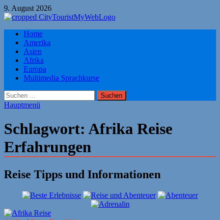
Zum
9. August 2026
Inhalt
springen
Citytourist Reise Tipps
Home
Urlaub, Ferien, Flüge, Freizeit, Reise
Amerika
Asien
Afrika
Europa
Multimedia Sprachkurse
Suchen
nach:
Hauptmenü
Schlagwort:
Afrika Reise
Erfahrungen
Reise Tipps und Informationen